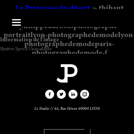
La Princesse du désert
» thibaut
lauvergne-jean-
philippedarboisphotographe-
Les commentaires sont fermés.
portraitlyon-photographedemodelyon
Information de l'image
photographedemodeparis-
Shutter Speed Unavailable
photographedemode-f
Ecrit
16 h 45 min
par
Jean-Philippe Darbois
.
Le Studio // 65, Rue Hénon 69004 LYON