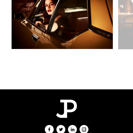
Héloïse
Peyre