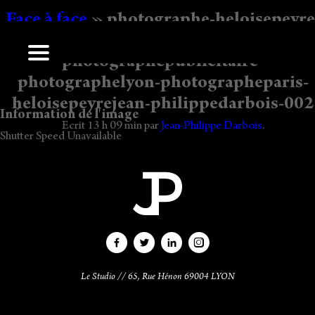
Face à face
» photographe-heloisepeyre
agencepublicitaire-j-pdarbois-pub-
photographepublicitaire-
Laisser un commentaire
photographelyon-photographeparis-
Vous devez
vous connecter
pour publier un commentaire.
heloisepeyrejean-philippedarbois-002
Information de l'image
Ecrit
13 h 09 min
par
Jean-Philippe Darbois
.
Shutter Speed Unavailable
Le Studio // 65, Rue Hénon 69004 LYON