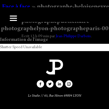
Face à face
» photographe-heloisepeyre
j-pdarbois-pub-
photographepublicitaire-
Laisser un commentaire
photographelyon-photographeparis-00
Vous devez
vous connecter
pour publier un commentaire.
Ecrit
13 h 09 min
par
Jean-Philippe Darbois
.
Information de l'image
Shutter Speed Unavailable
Le Studio // 65, Rue Hénon 69004 LYON