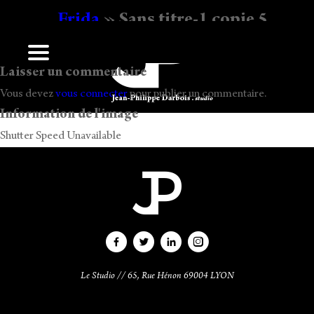
Frida
» Sans titre-1 copie 5
Ecrit
16 h 17 min
par
Jean-Philippe Darbois
.
Laisser un commentaire
Vous devez
vous connecter
pour publier un commentaire.
Information de l'image
Shutter Speed Unavailable
Le Studio // 65, Rue Hénon 69004 LYON