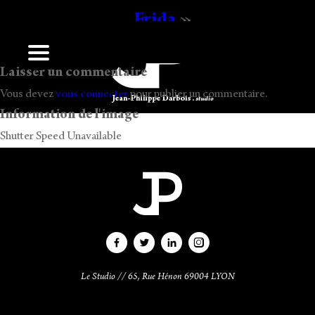
Frida
»
Ecrit
16 h 17 min
par
Jean-Philippe Darbois
.
Laisser un commentaire
Vous devez
vous connecter
pour publier un commentaire.
Information de l'image
Shutter Speed Unavailable
Le Studio // 65, Rue Hénon 69004 LYON