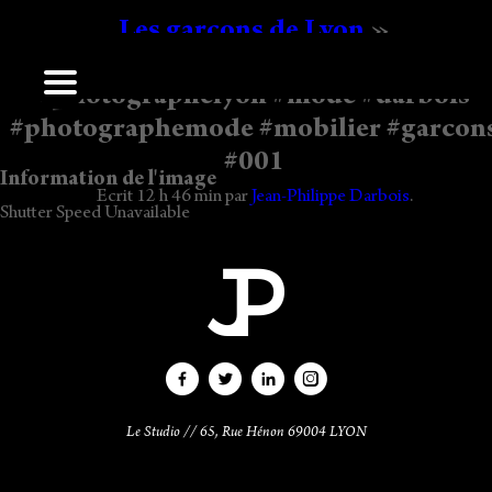
Les garçons de Lyon
»
#editomodehomme #design
#photographelyon #mode #darbois
Laisser un commentaire
#photographemode #mobilier #garcon
Vous devez
vous connecter
pour publier un commentaire.
#001
Information de l'image
Ecrit
12 h 46 min
par
Jean-Philippe Darbois
.
Shutter Speed Unavailable
Le Studio // 65, Rue Hénon 69004 LYON