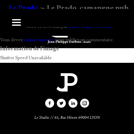
Le Prado
» Le Prado, camapgne pub,
jcdecaux, darbois
Ecrit
16 h 30 min
par
Jean-Philippe Darbois
.
Laisser un commentaire
Vous devez
vous connecter
pour publier un commentaire.
Information de l'image
Shutter Speed Unavailable
Le Studio // 65, Rue Hénon 69004 LYON