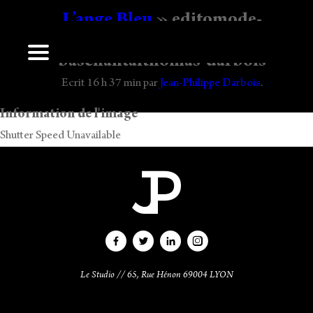
L’ange Bleu
» editomode-
lingerieargentovivo-photographe-mode
baschantalthomas-darbois
Laisser un commentaire
Ecrit
16 h 37 min
par
Jean-Philippe Darbois
.
Vous devez
vous connecter
pour publier un commentaire.
Information de l'image
Shutter Speed Unavailable
Le Studio // 65, Rue Hénon 69004 LYON