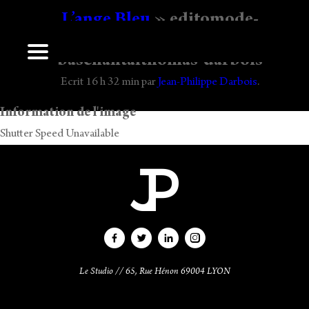
L’ange Bleu
» editomode-
lingerieargentovivo-photographe-mode
baschantalthomas-darbois
Laisser un commentaire
Ecrit
16 h 32 min
par
Jean-Philippe Darbois
.
Vous devez
vous connecter
pour publier un commentaire.
Information de l'image
Shutter Speed Unavailable
Le Studio // 65, Rue Hénon 69004 LYON