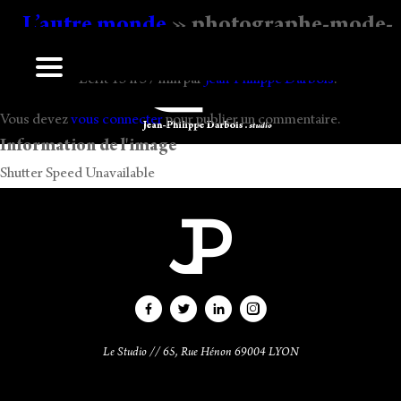
L’autre monde
» photographe-mode-
darbois-edito-piscine-003
Ecrit
15 h 37 min
par
Jean-Philippe Darbois
.
Laisser un commentaire
Vous devez
vous connecter
pour publier un commentaire.
Information de l'image
Shutter Speed Unavailable
Le Studio // 65, Rue Hénon 69004 LYON