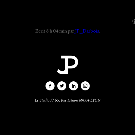
otographemode-maxchaoul-robedemarie
Ecrit
8 h 04 min
par
JP_Darbois
.
CONTACT
Le Studio // 65, Rue Hénon 69004 LYON