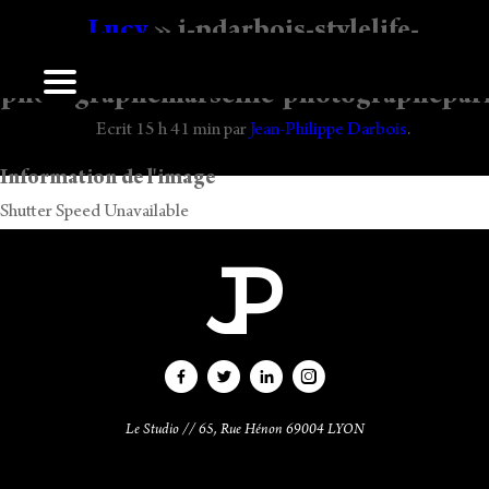
Lucy
» j-pdarbois-stylelife-
photographede-mode-
photographemarseille-photographepar
Laisser un commentaire
Ecrit
15 h 41 min
par
Jean-Philippe Darbois
.
Vous devez
vous connecter
pour publier un commentaire.
Information de l'image
Shutter Speed Unavailable
Le Studio // 65, Rue Hénon 69004 LYON