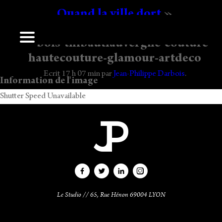
Quand la ville dort
»
photographedemode-collections-mode
darbois-thibautlauvergne-couture-
Laisser un commentaire
hautecouture-glamour-artdeco
Vous devez
vous connecter
pour publier un commentaire.
Ecrit
17 h 07 min
par
Jean-Philippe Darbois
.
Information de l'image
Shutter Speed Unavailable
Le Studio // 65, Rue Hénon 69004 LYON