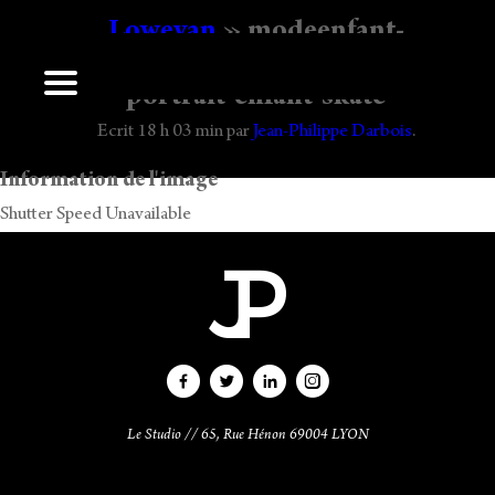
Lowevan
» modeenfant-
photographelyon-photographe-darbois
portrait-enfant-skate
Laisser un commentaire
Ecrit
18 h 03 min
par
Jean-Philippe Darbois
.
Vous devez
vous connecter
pour publier un commentaire.
Information de l'image
Shutter Speed Unavailable
Le Studio // 65, Rue Hénon 69004 LYON