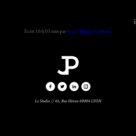
bois #photographemode #editomode #bi
Ecrit
16 h 03 min
par
Jean-Philippe Darbois
.
CONTACT
Le Studio // 65, Rue Hénon 69004 LYON