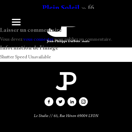
Plein Soleil
» f6
Ecrit
17 h 55 min
par
Jean-Philippe Darbois
.
Laisser un commentaire
Vous devez
vous connecter
pour publier un commentaire.
Information de l'image
Shutter Speed Unavailable
Le Studio // 65, Rue Hénon 69004 LYON