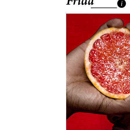
Frida
i