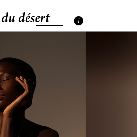
 du désert
i