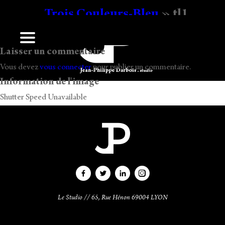
Trois Couleurs-Bleu
» tl1
Ecrit
14 h 17 min
par
Jean-Philippe Darbois
.
Laisser un commentaire
Vous devez
vous connecter
pour publier un commentaire.
Information de l'image
Shutter Speed Unavailable
Le Studio // 65, Rue Hénon 69004 LYON