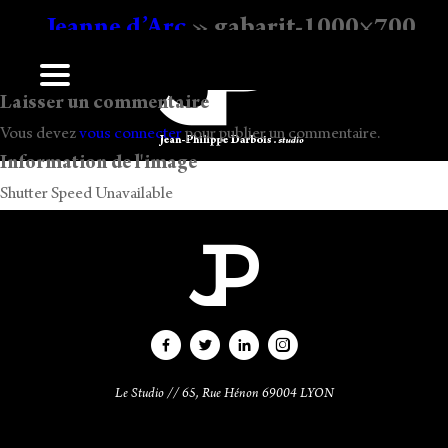
Jeanne d’Arc
» gabarit-1000×700
Ecrit
17 h 57 min
par
Jean-Philippe Darbois
.
Laisser un commentaire
Vous devez
vous connecter
pour publier un commentaire.
Information de l'image
Shutter Speed Unavailable
Le Studio // 65, Rue Hénon 69004 LYON