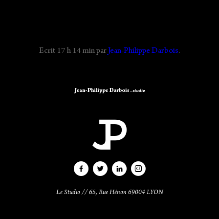
La Piscine
» B_6405
Ecrit
17 h 14 min
par
Jean-Philippe Darbois
.
CONTACT
Le Studio // 65, Rue Hénon 69004 LYON