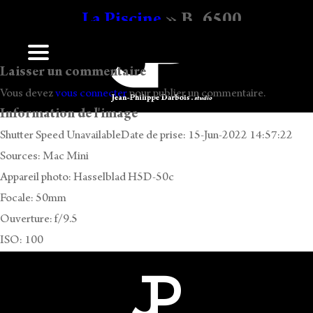
La Piscine
» B_6500
Ecrit
17 h 14 min
par
Jean-Philippe Darbois
.
Laisser un commentaire
Vous devez
vous connecter
pour publier un commentaire.
Information de l'image
Shutter Speed UnavailableDate de prise: 15-Jun-2022 14:57:22
Sources: Mac Mini
Appareil photo: Hasselblad H5D-50c
Focale: 50mm
Ouverture: f/9.5
ISO: 100