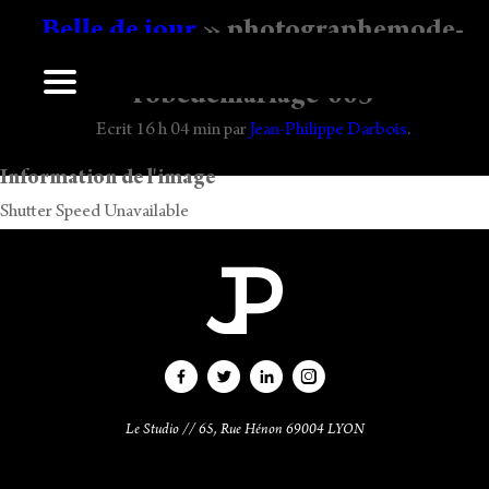
Belle de jour
» photographemode-
maxchaoul-darbois-couture-
robedemariage-003
Laisser un commentaire
Ecrit
16 h 04 min
par
Jean-Philippe Darbois
.
Vous devez
vous connecter
pour publier un commentaire.
Information de l'image
Shutter Speed Unavailable
Le Studio // 65, Rue Hénon 69004 LYON