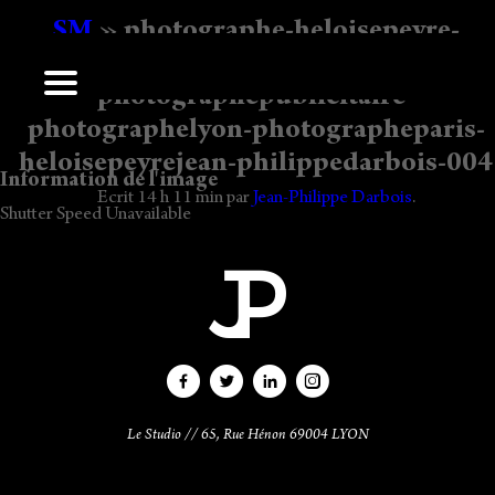
SM
» photographe-heloisepeyre-
agencepublicitaire-j-pdarbois-pub-
photographepublicitaire-
Laisser un commentaire
photographelyon-photographeparis-
Vous devez
vous connecter
pour publier un commentaire.
heloisepeyrejean-philippedarbois-004
Information de l'image
Ecrit
14 h 11 min
par
Jean-Philippe Darbois
.
Shutter Speed Unavailable
Le Studio // 65, Rue Hénon 69004 LYON