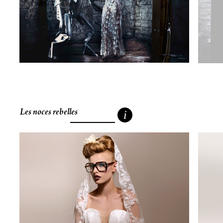
un
boitier
Hasselblad
moyen
format
Les noces rebelles
i